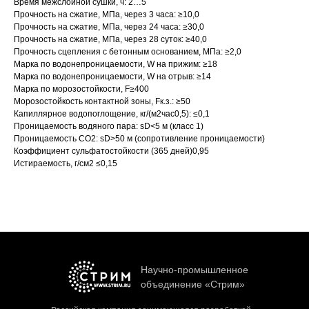
Время межслойной сушки, ч: 2…5
Прочность на сжатие, МПа, через 3 часа: ≥10,0
Прочность на сжатие, МПа, через 24 часа: ≥30,0
Прочность на сжатие, МПа, через 28 суток: ≥40,0
Прочность сцепления с бетонным основанием, МПа: ≥2,0
Марка по водонепроницаемости, W на прижим: ≥18
Марка по водонепроницаемости, W на отрыв: ≥14
Марка по морозостойкости, F≥400
Морозостойкость контактной зоны, Fк.з.: ≥50
Капиллярное водопоглощение, кг/(м2час0,5): ≤0,1
Проницаемость водяного пара: sD˂5 м (класс 1)
Проницаемость СО2: sD˃50 м (сопротивление проницаемости)
Коэффициент сульфатостойкости (365 дней)0,95
Истираемость, г/см2 ≤0,15
Научно-промышленное
объединение «Стрим»