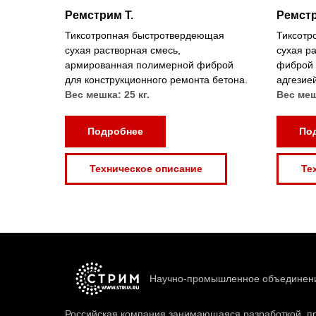
Ремстрим Т.
Ремстр
Тиксотропная быстротвердеющая
Тиксотр
сухая растворная смесь,
сухая р
армированная полимерной фиброй
фиброй 
для конструкционного ремонта бетона.
адгезией
Вес мешка: 25 кг.
Вес меш
Подробнее
По
Техническое описание
Те
Научно-промышленное объединен
Российская компания занимающаяся разработкой, п