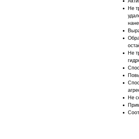
Акти
Не т
удал
нане
Выра
Обра
оста
Не т
гидр
Спос
Повы
Спос
агре
Не с
Прим
Соот