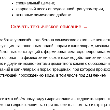
специальный цемент,
кварцевый песок определенной гранулометрии,
активные химические добавки.
Скачать техническое описание
работке увлажнённого бетона химические активные веществ
вующим, заполненным водой, порам и капиллярам, мелким 
бетонных конструкций с формированием водонепроницаемо
 основан на физико-химическом взаимодействии химически
ью и другими компонентами цементного камня с образован
ваний в капиллярах и порах, трещинах, при котором происх
ствующей прохождению воды, в том числе под давлением.
сится к объёмному виду гидроизоляции – гидроизоляционн
жная гидроизоляция как при положительном, так и отрицат