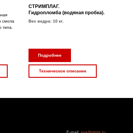
СТРИМПЛАГ.
Гидропломба (водяная пробка).
вная
я смола
Вес ведра: 10 кг.
о типа.
Подробнее
Техническое описание
E-mail:
sva@strim.ru