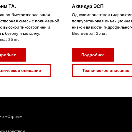
им ТА.
Аквидур ЭСП
опная быстротвердеющая
Однокомпонентная гидроакти
астворная смесь с полимерной
полиуретановая инъекционна
с высокой тиксотропией и
низкой вязкости гидрофильног
 к бетону и металлу.
Вес ведра: 25 кг
.
ка: 25 кг.
дробнее
Подробнее
хническое описание
Техническое описание
ие «Стрим»
роизводством