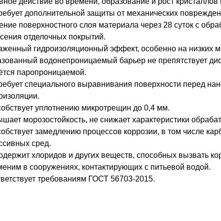
вное действие во времени, образование и рост кристаллов
ребует дополнительной защиты от механических повреждений
ение поверхностного слоя материала через 28 суток с обра
сения отделочных покрытий.
женный гидроизоляционный эффект, особенно на низких м
зованный водонепроницаемый барьер не препятствует диф
ётся паропроницаемой.
ребует специального выравнивания поверхности перед нан
оизоляции.
обствует уплотнению микротрещин до 0,4 мм.
шает морозостойкость, не снижает характеристики обрабат
обствует замедлению процессов коррозии, в том числе кар
ссивных сред.
одержит хлоридов и других веществ, способных вызвать к
еним в сооружениях, контактирующих с питьевой водой.
ветствует требованиям ГОСТ 56703-2015.