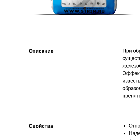
При об
Описание
сущест
железо
Эффект
извест
образо
препят
Отно
Свойства
Надё